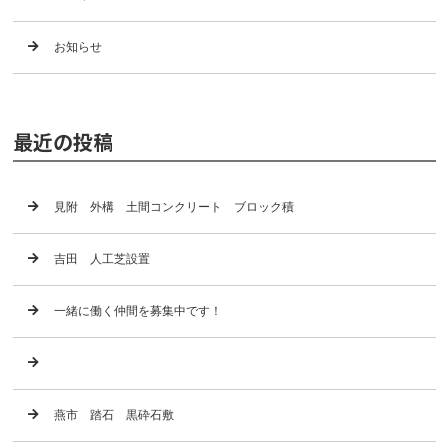
お知らせ
最近の投稿
見附 外構 土間コンクリート ブロック積
吉田 人工芝設置
一緒に働く仲間を募集中です！
燕市 踏石 黒砕石敷