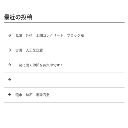
最近の投稿
見附 外構 土間コンクリート ブロック積
吉田 人工芝設置
一緒に働く仲間を募集中です！
燕市 踏石 黒砕石敷